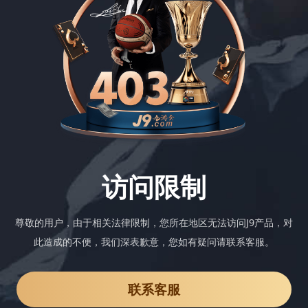
访问限制
尊敬的用户，由于相关法律限制，您所在地区无法访问J9产品，对
此造成的不便，我们深表歉意，您如有疑问请联系客服。
联系客服